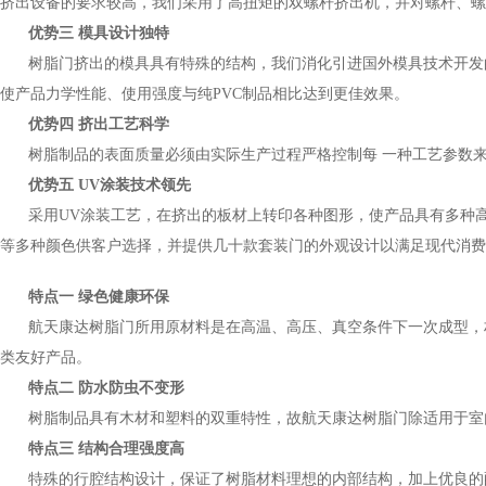
挤出设备的要求较高，我们采用了高扭矩的双螺杆挤出机，并对螺杆、螺
优势三 模具设计独特
树脂门挤出的模具具有特殊的结构，我们消化引进国外模具技术开发
使产品力学性能、使用强度与纯PVC制品相比达到更佳效果。
优势四 挤出工艺科学
树脂制品的表面质量必须由实际生产过程严格控制每 一种工艺参数
优势五 UV涂装技术领先
采用UV涂装工艺，在挤出的板材上转印各种图形，使产品具有多种
等多种颜色供客户选择，并提供几十款套装门的外观设计以满足现代消费
特点一 绿色健康环保
航天康达树脂门所用原材料是在高温、高压、真空条件下一次成型，
类友好产品。
特点二 防水防虫不变形
树脂制品具有木材和塑料的双重特性，故航天康达树脂门除适用于室
特点三 结构合理强度高
特殊的行腔结构设计，保证了树脂材料理想的内部结构，加上优良的