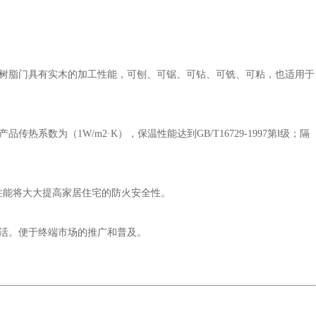
树脂门具有实木的加工性能，可刨、可锯、可钻、可铣、可粘，也适用于
（1W/m2·K），保温性能达到GB/T16729-1997第Ⅰ级；隔
性能将大大提高家居住宅的防火安全性。
活。便于终端市场的推广和普及。